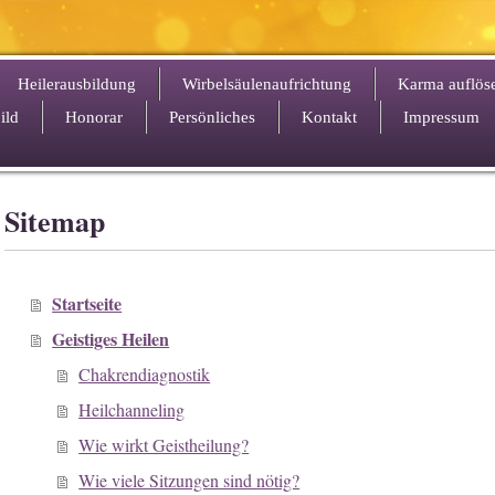
Heilerausbildung
Wirbelsäulenaufrichtung
Karma auflös
ild
Honorar
Persönliches
Kontakt
Impressum
Sitemap
Startseite
Geistiges Heilen
Chakrendiagnostik
Heilchanneling
Wie wirkt Geistheilung?
Wie viele Sitzungen sind nötig?