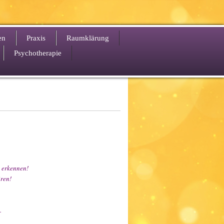
en
Praxis
Raumklärung
Psychotherapie
 erkennen!
ren!
.