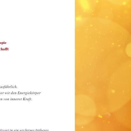
apie
hafft
usführlich.
cher wir den Energiekörper
en von innerer Kraft.
 Atem
) in ein wichtiges früheres