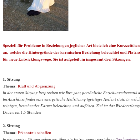
Speziell für Probleme in Beziehungen jeglicher Art biete ich eine Kurzzeitther
an,
welche die Hintergründe der karmischen Beziehung beleuchtet und Platz sc
für
neue Entwicklungswege. Sie ist aufgeteilt in insgesamt drei Sitzungen.
1. Sitzung
Thema:
Kraft und Abgrenzung
In der ersten Sitzung besprechen wir Ihre ganz persönliche Beziehungsthematik a
Im Anschluss findet eine energetische Heilsitzung (geistiges Heilen) statt, in wel
reinigen, bestehendes Karma beleuchten und auflösen. Ziel ist das Wiedererlang
Dauer: ca. 1,5 Stunden
2. Sitzung
Thema:
Erkenntnis schaffen
In der zweiten Sitzung gehen wir über ein Entspannungsverfahren (
Verbundener