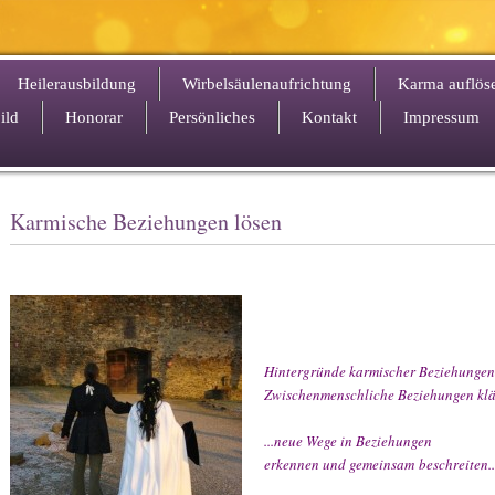
Heilerausbildung
Wirbelsäulenaufrichtung
Karma auflös
ild
Honorar
Persönliches
Kontakt
Impressum
Karmische Beziehungen lösen
Hintergründe karmischer Beziehungen
Zwischenmenschliche Beziehungen klä
...neue Wege in Beziehungen
erkennen und gemeinsam
beschreiten..